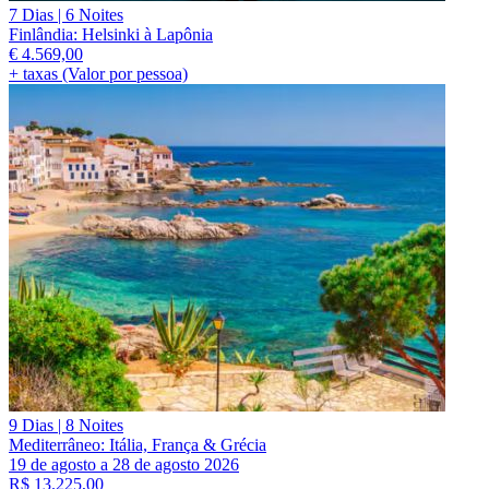
7 Dias | 6 Noites
Finlândia: Helsinki à Lapônia
€
4.569,00
+ taxas (Valor por pessoa)
9 Dias | 8 Noites
Mediterrâneo: Itália, França & Grécia
19 de agosto a 28 de agosto 2026
R$
13.225,00