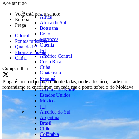
Aceitar tudo
Você está pesquisando:
África
Europa
-
África do Sul
Praga
Botsuana
Egito
O local
Marrocos
Pontos turísticos
Quenia
Quando ir?
[+]
Idioma e moeda
América Central
Clíma
Costa Rica
Cuba
Compartilhar
Guatemala
Panamá
Praga é uma cidade de conto de fadas, onde a história, a arte e o
[+]
romantismo se encontram em cada rua e ponte sobre o rio Moldava
América do Norte
Estados Unidos
México
[+]
América do Sul
Argentina
Brasil
Chile
Colômbia