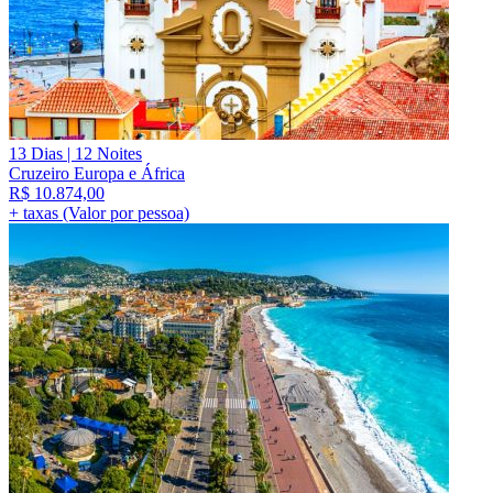
13 Dias | 12 Noites
Cruzeiro Europa e África
R$
10.874,00
+ taxas (Valor por pessoa)