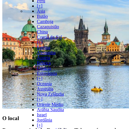
Peru
[+]
Ásia
Butão
Camboja
Cazaquistão
China
Coreia do Sul
[+]
Europa
Alemanha
Áustria
Bélgica
Croácia
Eslováquia
[+]
Oceania
Austrália
Nova Zelândia
[+]
Oriente Médio
Arábia Saudita
Israel
O local
Jordânia
[+]