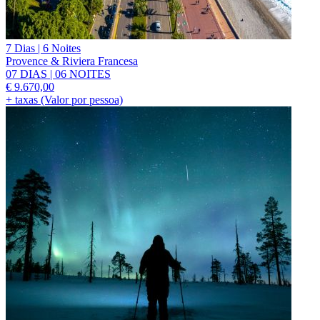
7 Dias | 6 Noites
Provence & Riviera Francesa
07 DIAS | 06 NOITES
€
9.670,00
+ taxas (Valor por pessoa)