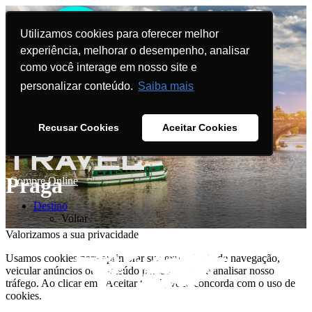
Utilizamos cookies para oferecer melhor
experiência, melhorar o desempenho, analisar
como você interage em nosso site e
personalizar conteúdo.
Saiba mais
Recusar Cookies
Aceitar Cookies
Praga
Compre Online
Destino
Voltar
Valorizamos a sua privacidade
Usamos cookies para aprimorar sua experiência de navegação,
veicular anúncios ou conteúdo personalizado e analisar nosso
tráfego. Ao clicar em "Aceitar tudo", você concorda com o uso de
cookies.