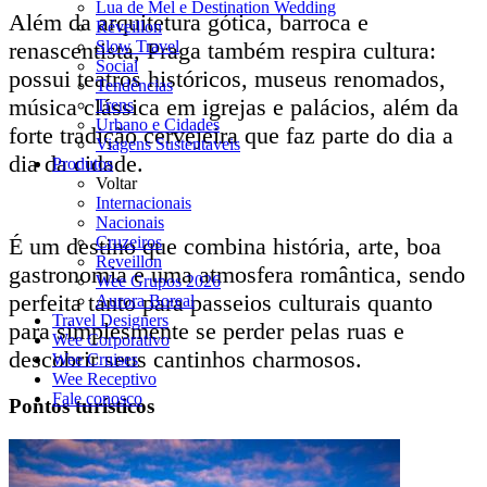
Lua de Mel e Destination Wedding
Além da arquitetura gótica, barroca e
Réveillon
Slow Travel
renascentista, Praga também respira cultura:
Social
possui teatros históricos, museus renomados,
Tendências
música clássica em igrejas e palácios, além da
Trens
Urbano e Cidades
forte tradição cervejeira que faz parte do dia a
Viagens Sustentaveis
dia da cidade.
Produtos
Voltar
Internacionais
Nacionais
Cruzeiros
É um destino que combina história, arte, boa
Reveillon
gastronomia e uma atmosfera romântica, sendo
Wee Grupos 2026
perfeita tanto para passeios culturais quanto
Aurora Boreal
Travel Designers
para simplesmente se perder pelas ruas e
Wee Corporativo
descobrir seus cantinhos charmosos.
Wee Cruises
Wee Receptivo
Fale conosco
Pontos turísticos