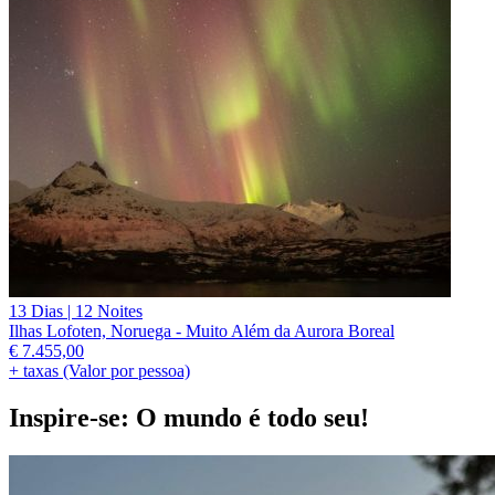
13 Dias | 12 Noites
Ilhas Lofoten, Noruega - Muito Além da Aurora Boreal
€
7.455,00
+ taxas (Valor por pessoa)
Inspire-se: O mundo é todo seu!