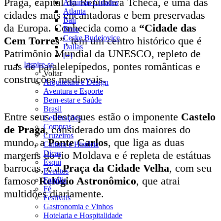
Praga, capital da República Tcheca, é uma das
Algumas Cidades
Atlanta
cidades mais encantadoras e bem preservadas
Bali
da Europa. Conhecida como a
“Cidade das
Brno
Ceske Budejovice
Cem Torres”
, tem um centro histórico que é
Dallas
Patrimônio Mundial da UNESCO, repleto de
[+]
Inspire-se
ruas de paralelepípedos, pontes românticas e
Voltar
construções medievais.
Arquitetura e Design
Aventura e Esporte
Bem-estar e Saúde
Brasil
Entre seus destaques estão o imponente
Castelo
Celebrações
Compras
de Praga
, considerado um dos maiores do
Cruzeiros
mundo, a
Ponte Carlos
, que liga as duas
Cultura e História
Dicas
margens do rio Moldava e é repleta de estátuas
Esqui
barrocas, e a
Praça da Cidade Velha
, com seu
Eventos
famoso
Relógio Astronômico
, que atrai
Família
Fé
multidões diariamente.
Festivais
Gastronomia e Vinhos
Hotelaria e Hospitalidade