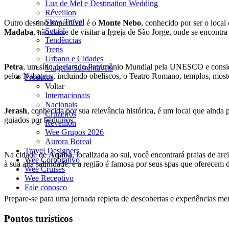
Lua de Mel e Destination Wedding
Réveillon
Slow Travel
Outro destino imperdível é o
Monte Nebo
, conhecido por ser o loca
Social
Madaba
, não deixe de visitar a Igreja de São Jorge, onde se encon
Tendências
Trens
Urbano e Cidades
Petra
, um sítio declarado Patrimônio Mundial pela UNESCO e conside
Viagens Sustentaveis
pelos Nabateus, incluindo obeliscos, o Teatro Romano, templos, most
Produtos
Voltar
Internacionais
Nacionais
Jerash
, conhecida por sua relevância histórica, é um local que aind
Cruzeiros
guiados por beduínos.
Reveillon
Wee Grupos 2026
Aurora Boreal
Travel Designers
Na cidade de
Aqaba
, localizada ao sul, você encontrará praias de a
Wee Corporativo
à sua alta salinidade, e a região é famosa por seus spas que oferecem 
Wee Cruises
Wee Receptivo
Fale conosco
Prepare-se para uma jornada repleta de descobertas e experiências m
Pontos turísticos