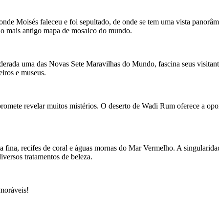
l onde Moisés faleceu e foi sepultado, de onde se tem uma vista panorâ
tra o mais antigo mapa de mosaico do mundo.
rada uma das Novas Sete Maravilhas do Mundo, fascina seus visitantes
eiros e museus.
a promete revelar muitos mistérios. O deserto de Wadi Rum oferece a op
reia fina, recifes de coral e águas mornas do Mar Vermelho. A singulari
diversos tratamentos de beleza.
emoráveis!