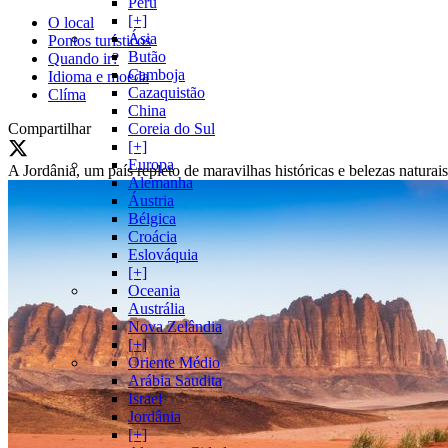
Peru
[+]
O local
Ásia
Pontos turísticos
Butão
Quando ir?
Camboja
Idioma e moeda
Cazaquistão
Clíma
China
Compartilhar
Coreia do Sul
[+]
Europa
A Jordânia, um país repleto de maravilhas históricas e belezas natur
Alemanha
Áustria
Bélgica
Croácia
Eslováquia
[+]
Oceania
Austrália
Nova Zelândia
[+]
Oriente Médio
Arábia Saudita
Israel
Jordânia
[+]