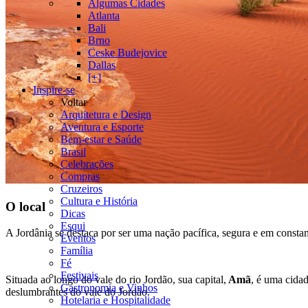
Algumas Cidades
Atlanta
Bali
Brno
Ceske Budejovice
Dallas
[+]
Inspire-se
Voltar
Arquitetura e Design
Aventura e Esporte
Bem-estar e Saúde
Brasil
Celebrações
Compras
Cruzeiros
Cultura e História
O local
Dicas
Esqui
A Jordânia se destaca por ser uma nação pacífica, segura e em constan
Eventos
Família
Fé
Festivais
Situada ao longo do vale do rio Jordão, sua capital,
Amã
, é uma cidad
Gastronomia e Vinhos
deslumbrantes do vale do Jordão.
Hotelaria e Hospitalidade