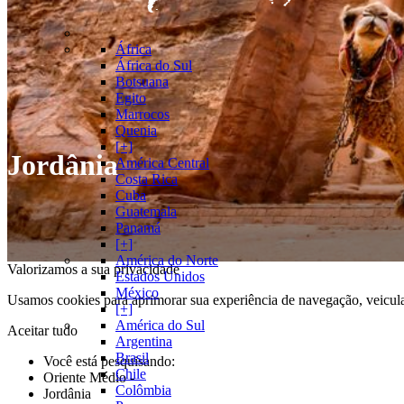
África
África do Sul
Botsuana
Egito
Marrocos
Quenia
[+]
Jordânia
América Central
Costa Rica
Cuba
Guatemala
Panamá
[+]
América do Norte
Valorizamos a sua privacidade
Estados Unidos
México
Usamos cookies para aprimorar sua experiência de navegação, veicula
[+]
América do Sul
Aceitar tudo
Argentina
Brasil
Você está pesquisando:
Chile
Oriente Médio
-
Colômbia
Jordânia