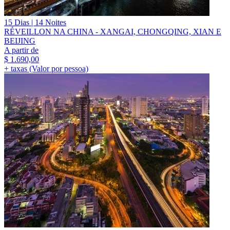
15 Dias | 14 Noites
RÉVEILLON NA CHINA - XANGAI, CHONGQING, XIAN E
BEIJING
A partir de
$
1.690,00
+ taxas (Valor por pessoa)