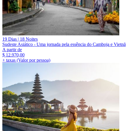
19 Dias | 18 Noites
Sudeste Asiático - Uma jornada pela essência do Camboja e Vietnã
A partir de
$
12.970,00
+ taxas (Valor por pessoa)