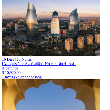
16 Dias | 15 Noites
Uzbequistão e Azerbaijão - No coração da Ásia
A partir de
$
10.920,00
+ taxas (Valor por pessoa)