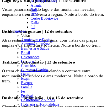
Lago Issyk-Kul, Quirguistão | 11 de setembro
Algumas Cidades
Atlanta
Vistas panorâmicas do lago e das montanhas nevadas,
Bali
enquanto o trem atravessa a região. Noite a bordo do trem.
Brno
Ceske Budejovice
Dallas
[+]
Bishkek, Quirguistão | 12 de setembro
Inspire-se
Voltar
Atravessamos a capital quirguiz, com vistas das praças
Arquitetura e Design
Aventura e Esporte
amplas e da arquitetura soviética. Noite a bordo do trem.
Bem-estar e Saúde
Brasil
Celebrações
Compras
Tashkent, Uzbequistão | 13 de setembro
Cruzeiros
Cultura e História
O trem cruza Tashkent, revelando o contraste entre
Dicas
monumentos históricos e ares modernos. Noite a bordo do
Esqui
trem.
Eventos
Família
Fé
Festivais
Dushanbe, Tajiquistão | 14 a 16 de setembro
Gastronomia e Vinhos
Hotelaria e Hospitalidade
Chegada à capital tajique, onde nos encantaremos por seus