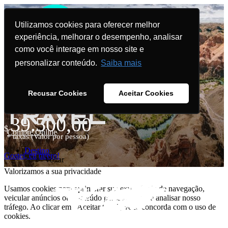
Utilizamos cookies para oferecer melhor
experiência, melhorar o desempenho, analisar
como você interage em nosso site e
Ásia Central - Rota da seda
personalizar conteúdo.
Saiba mais
6 a 22 de setembro de 2026
Recusar Cookies
Aceitar Cookies
Grupos 2026
A partir de
39.500,00
$
Compre Online
+ taxas (Valor por pessoa)
Destino
Gostei, eu quero!
Voltar
Valorizamos a sua privacidade
Usamos cookies para aprimorar sua experiência de navegação,
veicular anúncios ou conteúdo personalizado e analisar nosso
tráfego. Ao clicar em "Aceitar tudo", você concorda com o uso de
cookies.