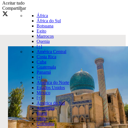
Aceitar tudo
Compartilhar
África
África do Sul
Botsuana
Egito
Marrocos
Quenia
[+]
América Central
Costa Rica
Cuba
Guatemala
Panamá
[+]
América do Norte
Estados Unidos
México
[+]
América do Sul
Argentina
Brasil
Chile
Colômbia