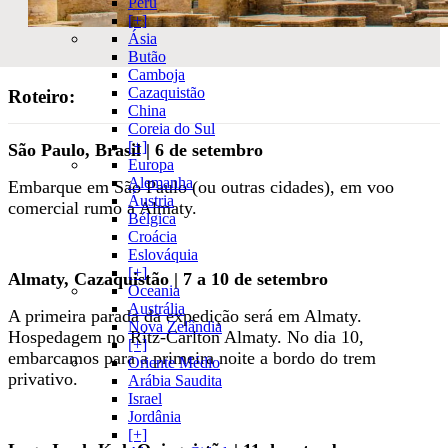
Peru
[+]
Ásia
Butão
Camboja
Cazaquistão
Roteiro:
China
Coreia do Sul
[+]
São Paulo, Brasil | 6 de setembro
Europa
Alemanha
Embarque em São Paulo (ou outras cidades), em voo
Áustria
comercial rumo a Almaty.
Bélgica
Croácia
Eslováquia
[+]
Almaty, Cazaquistão | 7 a 10 de setembro
Oceania
Austrália
A primeira parada da expedição será em Almaty.
Nova Zelândia
Hospedagem no Ritz-Carlton Almaty. No dia 10,
[+]
embarcamos para a primeira noite a bordo do trem
Oriente Médio
privativo.
Arábia Saudita
Israel
Jordânia
[+]