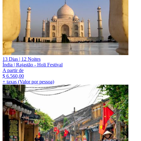
13 Dias | 12 Noites
Índia | Rajastão - Holi Festival
A partir de
$
6.560,00
+ taxas (Valor por pessoa)