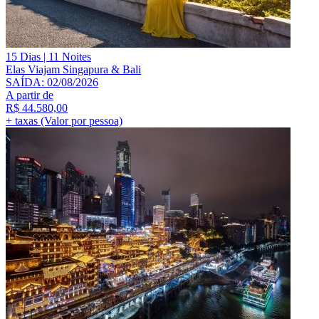
15 Dias | 11 Noites
Elas Viajam Singapura & Bali
SAÍDA: 02/08/2026
A partir de
R$
44.580,00
+ taxas (Valor por pessoa)