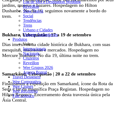
Lua de Mel e Destination Wedding
jardins, museus e bazares. Hospedagem no Hilton
Réveillon
Dushanbe. No dia 16, seguimos novamente a bordo do
Slow Travel
trem.
Social
Tendências
Trens
Urbano e Cidades
Bukhara, Uzbequistão | 17 a 19 de setembro
Viagens Sustentaveis
Produtos
Dias imersivos na cidade histórica de Bukhara, com suas
Voltar
Internacionais
mesquitas, madrassas e mercados. Hospedagem no
Nacionais
Mercure Bukhara. No dia 19, última noite no trem.
Cruzeiros
Reveillon
Wee Grupos 2026
Aurora Boreal
Samarkand, Uzbequstão | 20 a 22 de setembro
Travel Designers
Wee Corporativo
Finalizamos a expedição em Samarkand, ícone da Rota da
Wee Cruises
Seda e lar da magnífica Praça Registan. Hospedagem no
Wee Receptivo
Hilton Regency. Encerramento desta travessia única pela
Fale conosco
Ásia Central.