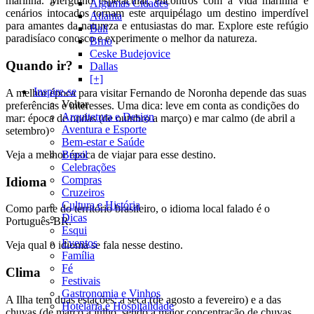
marinha. Mergulho espetacular, encontros com a vida marinha e
Algumas Cidades
cenários intocados tornam este arquipélago um destino imperdível
Atlanta
para amantes da natureza e entusiastas do mar. Explore este refúgio
Bali
paradisíaco conosco e experimente o melhor da natureza.
Brno
Ceske Budejovice
Quando ir?
Dallas
[+]
Inspire-se
A melhor época para visitar Fernando de Noronha depende das suas
Voltar
preferências e interesses. Uma dica: leve em conta as condições do
Arquitetura e Design
mar: época de ondas (de outubro a março) e mar calmo (de abril a
Aventura e Esporte
setembro)
Bem-estar e Saúde
Veja a melhor época de viajar para esse destino.
Brasil
Celebrações
Compras
Idioma
Cruzeiros
Cultura e História
Como parte do território brasileiro, o idioma local falado é o
Dicas
Português-BR.
Esqui
Eventos
Veja qual o idioma se fala nesse destino.
Família
Fé
Clima
Festivais
Gastronomia e Vinhos
A Ilha tem duas estações: a seca (de agosto a fevereiro) e a das
Hotelaria e Hospitalidade
chuvas (de março a julho, sendo a maior concentração de chuvas