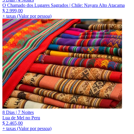
O Chamado dos Lugares Sagrados | Chile: Nayara Alto Atacama
$
2.999,00
+ taxas (Valor por pessoa)
8 Dias | 7 Noites
Lua de Mel no Peru
$
2.465,00
+ taxas (Valor por pessoa)