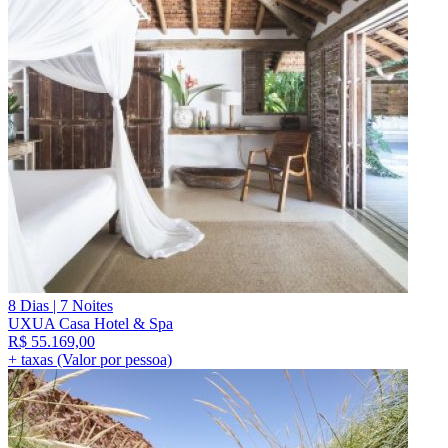
8 Dias | 7 Noites
UXUA Casa Hotel & Spa
R$
55.169,00
+ taxas (Valor por pessoa)