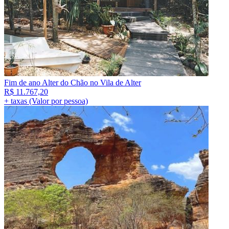
Fim de ano Alter do Chão no Vila de Alter
R$
11.767,20
+ taxas (Valor por pessoa)