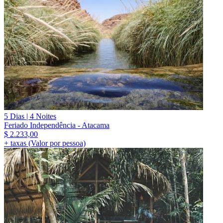
5 Dias | 4 Noites
Feriado Independência - Atacama
$
2.233,00
+ taxas (Valor por pessoa)