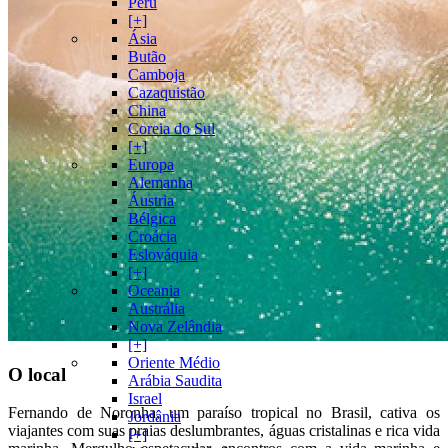
Peru
[+]
Ásia
Butão
Camboja
Cazaquistão
China
Coreia do Sul
[+]
Europa
Alemanha
Áustria
Bélgica
Croácia
Eslováquia
[+]
Oceania
Austrália
Nova Zelândia
[+]
Oriente Médio
O local
Arábia Saudita
Israel
Fernando de Noronha, um paraíso tropical no Brasil, cativa os
Jordânia
viajantes com suas praias deslumbrantes, águas cristalinas e rica vida
[+]