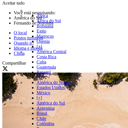
Aceitar tudo
Você está pesquisando:
África
América do Sul
-
África do Sul
Fernando de Noronha
Botsuana
Egito
O local
Marrocos
Pontos turísticos
Quenia
Quando ir?
[+]
Idioma e moeda
América Central
Clíma
Costa Rica
Cuba
Compartilhar
Guatemala
Panamá
[+]
América do Norte
Estados Unidos
México
[+]
América do Sul
Argentina
Brasil
Chile
Colômbia