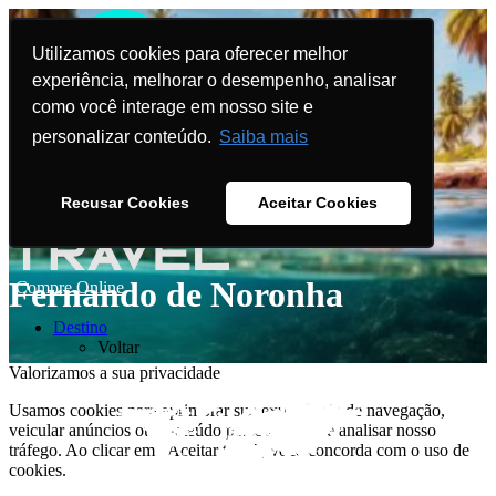
Utilizamos cookies para oferecer melhor
experiência, melhorar o desempenho, analisar
como você interage em nosso site e
personalizar conteúdo.
Saiba mais
Recusar Cookies
Aceitar Cookies
Fernando de Noronha
Compre Online
Destino
Voltar
Valorizamos a sua privacidade
Usamos cookies para aprimorar sua experiência de navegação,
veicular anúncios ou conteúdo personalizado e analisar nosso
tráfego. Ao clicar em "Aceitar tudo", você concorda com o uso de
cookies.