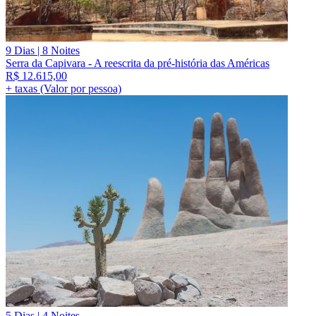
9 Dias | 8 Noites
Serra da Capivara - A reescrita da pré-história das Américas
R$
12.615,00
+ taxas (Valor por pessoa)
5 Dias | 4 Noites