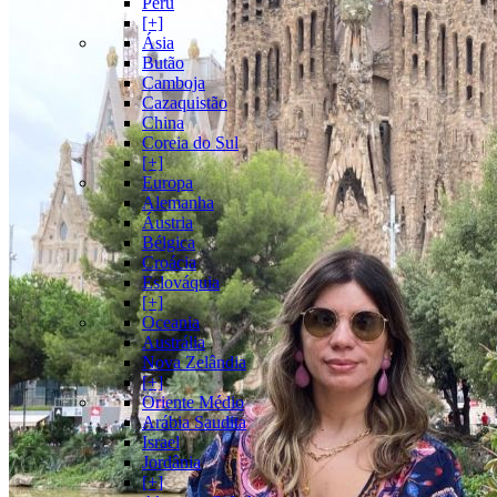
Peru
[+]
Ásia
Butão
Camboja
Cazaquistão
China
Coreia do Sul
[+]
Europa
Alemanha
Áustria
Bélgica
Croácia
Eslováquia
[+]
Oceania
Austrália
Nova Zelândia
[+]
Oriente Médio
Arábia Saudita
Israel
Jordânia
[+]