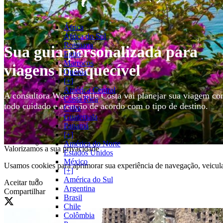
África
África do Sul
Botsuana
Sua guia personalizada para
Egito
Marrocos
viagens inesquecível
Quenia
[+]
América Central
A consultora Wee Isabelle Costa vai planejar sua viagem c
Costa Rica
todo cuidado e atenção de acordo com o tipo de destino.
Cuba
Guatemala
Panamá
[+]
América do Norte
Valorizamos a sua privacidade
Estados Unidos
México
Usamos cookies para aprimorar sua experiência de navegação, veicula
[+]
América do Sul
Aceitar tudo
Argentina
Compartilhar
Brasil
Chile
Colômbia