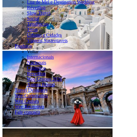
Lua de Mel e Destination Wedding
Réveillon
Slow Travel
Social
Tendências
Trens
Urbano e Cidades
Viagens Sustentaveis
Produtos
Voltar
Internacionais
Nacionais
Cruzeiros
Reveillon
Wee Grupos 2026
Aurora Boreal
Travel Designers
Wee Corporativo
Wee Cruises
Wee Receptivo
Fale conosco