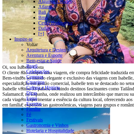
Algumas Cidades
Atlanta
Bali
Brno
Ceske Budejovice
Dallas
[+]
Inspire-se
Voltar
Arquitetura e Design
Aventura e Esporte
Bem-estar e Saúde
Brasil
Oi, sou Isabelle Costa
Celebrações
O cliente não compra uma viagem, ele compra felicidade traduzida em
Compras
Bem-vindos ao mundo elegante e exclusivo das viagens com Isabelle,
Cruzeiros
especialização em gestão comercial, Isabelle tem se destacado no set
Cultura e História
Isabelle visitou 33 países, incluindo destinos fascinantes como Tailâ
Dicas
Salamanca, na Espanha, onde realizou um intercâmbio que marcou sua 
Esqui
cada viagem experimentar a essência da cultura local, oferecendo aos s
Eventos
em família, experiências gastronômicas, viagens para grupos e românti
Família
Fé
Festivais
Gastronomia e Vinhos
Hotelaria e Hospitalidade